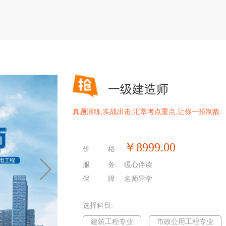
一级建造师
真题演练,实战出击;汇萃考点重点,让你一招制敌.
￥8999.00
价 格:
服 务:
暖心伴读
保 障:
名师导学
选择科目:
建筑工程专业
市政公用工程专业