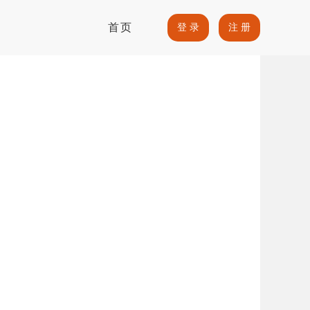
首页
登 录
注 册