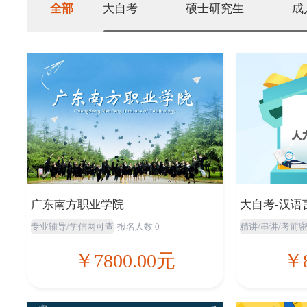
全部
大自考
硕士研究生
成
广东南方职业学院
大自考-汉语
专业辅导/学信网可查
报名人数 0
精讲/串讲/考前
￥7800.00元
￥8